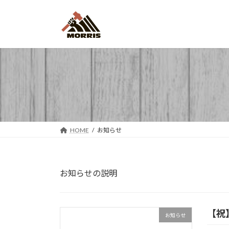
コ
ナ
ン
ビ
テ
ゲ
ン
ー
ツ
シ
へ
ョ
ス
ン
キ
に
ッ
移
プ
動
HOME
お知らせ
お知らせの説明
【祝
お知らせ