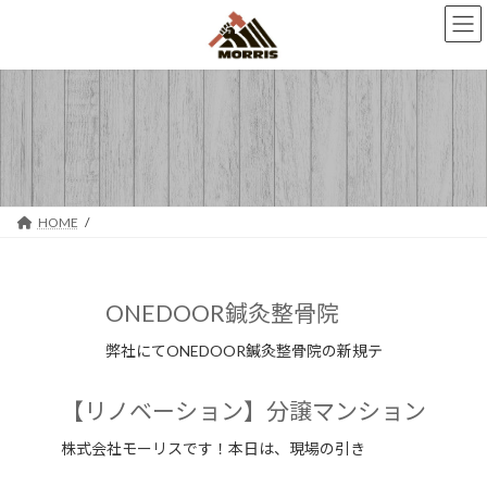
コ
ナ
ン
ビ
テ
ゲ
ン
ー
ツ
シ
へ
ョ
ス
ン
キ
に
ッ
移
プ
動
HOME
ONEDOOR鍼灸整骨院
弊社にてONEDOOR鍼灸整骨院の新規テ
【リノベーション】分譲マンション
株式会社モーリスです！本日は、現場の引き